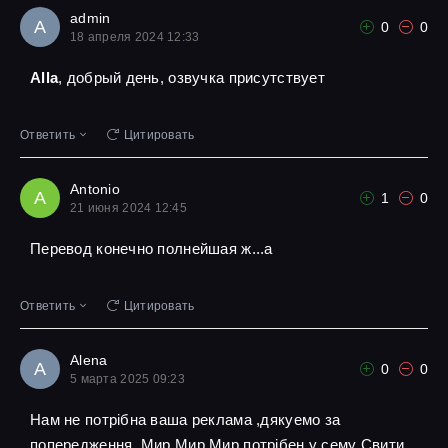
admin
A
0
0
18 апреля 2024 12:33
Alla
, добрый день, озвучка присутствует
Ответить
Цитировать
Antonio
A
1
0
21 июня 2024 12:45
Перевод конечно полнейшая ж...а
Ответить
Цитировать
Alena
A
0
0
5 марта 2025 09:23
Нам не потрібна ваша реклама ,дякуемо за
попередження ,Мир Мир Мир потрібен у сему Свити