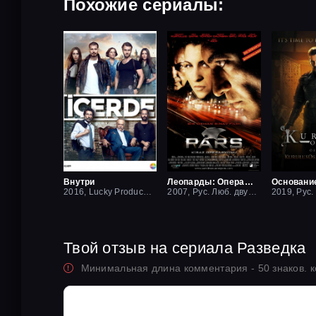
Похожие сериалы:
Внутри
Леопарды: Операция вишня
Основани
2016, Lucky Production
2007, Рус. Люб. двухголосый
Твой отзыв на сериала Разведка
Минимальная длина комментария - 50 знаков. 