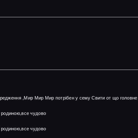
ередження ,Мир Мир Мир потрібен у сему Свити от що головне
 родиною,все чудово
 родиною,все чудово