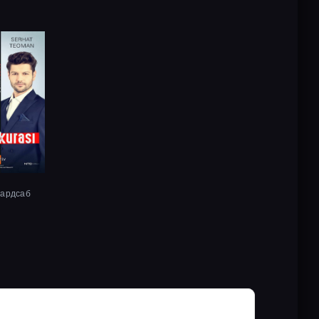
хардсаб