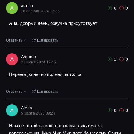
admin
A
0
0
18 апреля 2024 12:33
Alla
, добрый день, озвучка присутствует
Ответить
Цитировать
Antonio
A
1
0
21 июня 2024 12:45
Перевод конечно полнейшая ж...а
Ответить
Цитировать
Alena
A
0
0
5 марта 2025 09:23
Нам не потрібна ваша реклама ,дякуемо за
попередження ,Мир Мир Мир потрібен у сему Свити