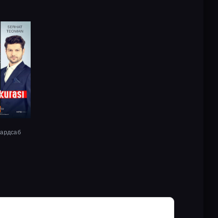
хардсаб