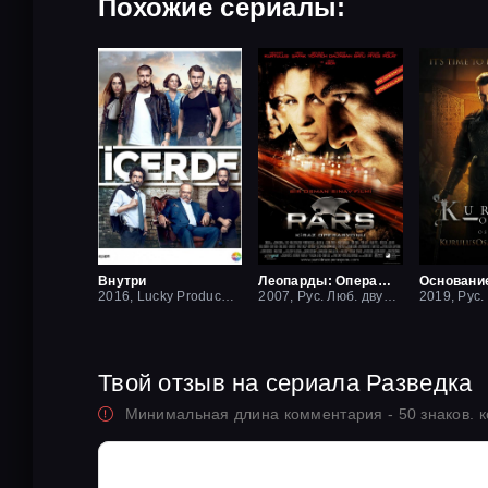
Похожие сериалы:
Внутри
Леопарды: Операция вишня
Основани
2016, Lucky Production
2007, Рус. Люб. двухголосый
Твой отзыв на сериала Разведка
Минимальная длина комментария - 50 знаков. 