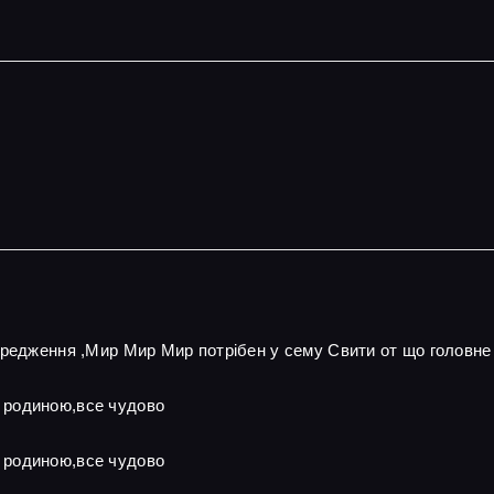
ередження ,Мир Мир Мир потрібен у сему Свити от що головне
 родиною,все чудово
 родиною,все чудово