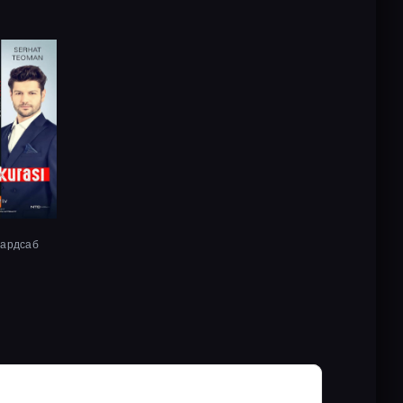
хардсаб