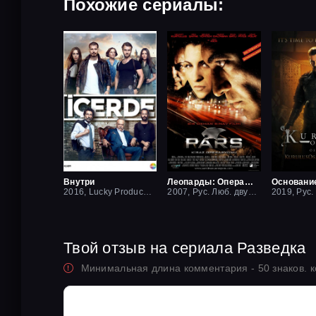
Похожие сериалы:
Внутри
Леопарды: Операция вишня
Основани
2016, Lucky Production
2007, Рус. Люб. двухголосый
Твой отзыв на сериала Разведка
Минимальная длина комментария - 50 знаков. 