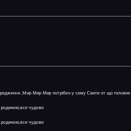
ередження ,Мир Мир Мир потрібен у сему Свити от що головне
 родиною,все чудово
 родиною,все чудово