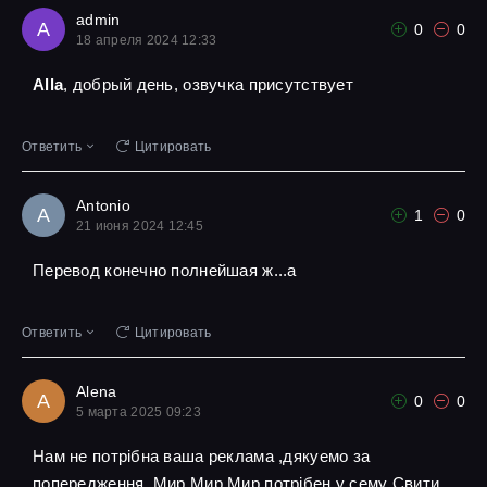
admin
A
0
0
18 апреля 2024 12:33
Alla
, добрый день, озвучка присутствует
Ответить
Цитировать
Antonio
A
1
0
21 июня 2024 12:45
Перевод конечно полнейшая ж...а
Ответить
Цитировать
Alena
A
0
0
5 марта 2025 09:23
Нам не потрібна ваша реклама ,дякуемо за
попередження ,Мир Мир Мир потрібен у сему Свити