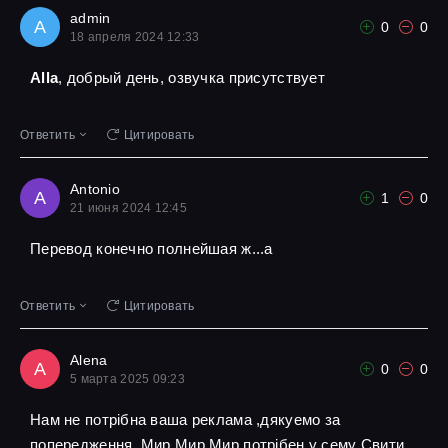
admin
A
0
0
18 апреля 2024 12:33
Alla
, добрый день, озвучка присутствует
Ответить
Цитировать
Antonio
A
1
0
21 июня 2024 12:45
Перевод конечно полнейшая ж...а
Ответить
Цитировать
Alena
A
0
0
5 марта 2025 09:23
Нам не потрібна ваша реклама ,дякуемо за
попередження ,Мир Мир Мир потрібен у сему Свити