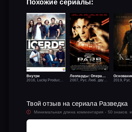
Похожие сериалы:
Внутри
Леопарды: Операция вишня
Основани
2016, Lucky Production
2007, Рус. Люб. двухголосый
Твой отзыв на сериала Разведка
Минимальная длина комментария - 50 знаков. 