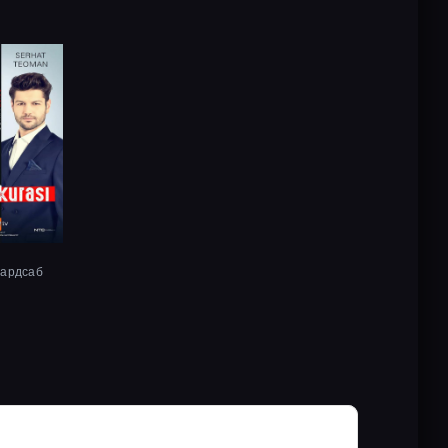
хардсаб