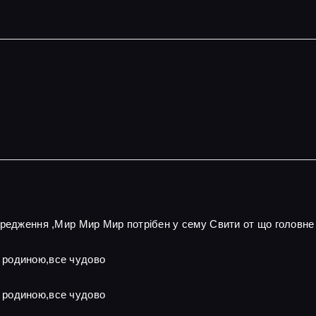
ередження ,Мир Мир Мир потрібен у сему Свити от що головне
 родиною,все чудово
 родиною,все чудово