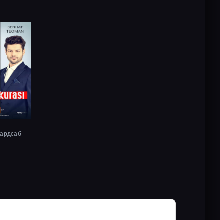
хардсаб