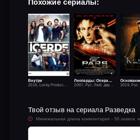
Похожие сериалы:
Внутри
Леопарды: Операция вишня
Основани
2016, Lucky Production
2007, Рус. Люб. двухголосый
Твой отзыв на сериала Разведка
Минимальная длина комментария - 50 знаков. 