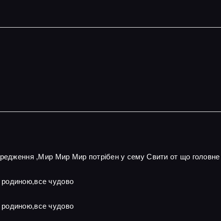
ередження ,Мир Мир Мир потрібен у сему Свити от що головне
 родиною,все чудово
 родиною,все чудово