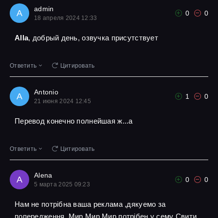
admin
A
0
0
18 апреля 2024 12:33
Alla
, добрый день, озвучка присутствует
Ответить
Цитировать
Antonio
A
1
0
21 июня 2024 12:45
Перевод конечно полнейшая ж...а
Ответить
Цитировать
Alena
A
0
0
5 марта 2025 09:23
Нам не потрібна ваша реклама ,дякуемо за
попередження ,Мир Мир Мир потрібен у сему Свити