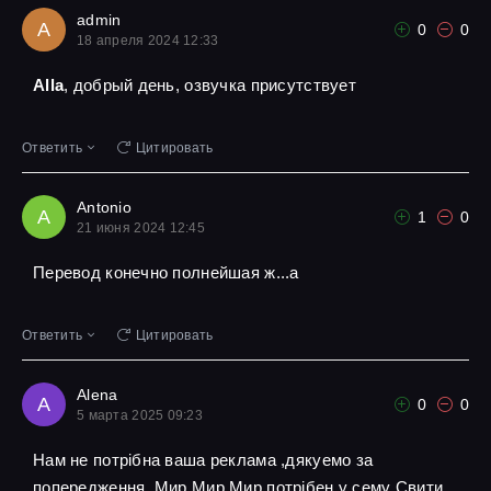
admin
A
0
0
18 апреля 2024 12:33
Alla
, добрый день, озвучка присутствует
Ответить
Цитировать
Antonio
A
1
0
21 июня 2024 12:45
Перевод конечно полнейшая ж...а
Ответить
Цитировать
Alena
A
0
0
5 марта 2025 09:23
Нам не потрібна ваша реклама ,дякуемо за
попередження ,Мир Мир Мир потрібен у сему Свити