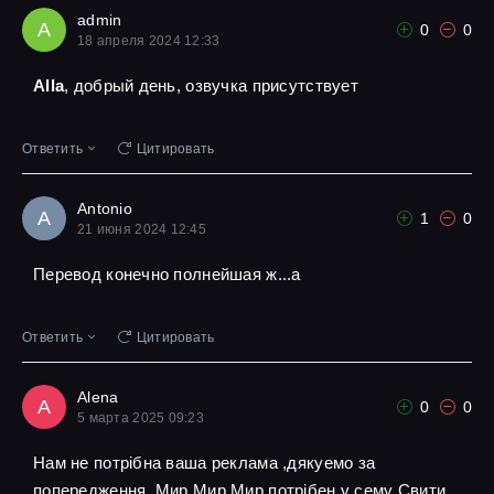
admin
A
0
0
18 апреля 2024 12:33
Alla
, добрый день, озвучка присутствует
Ответить
Цитировать
Antonio
A
1
0
21 июня 2024 12:45
Перевод конечно полнейшая ж...а
Ответить
Цитировать
Alena
A
0
0
5 марта 2025 09:23
Нам не потрібна ваша реклама ,дякуемо за
попередження ,Мир Мир Мир потрібен у сему Свити