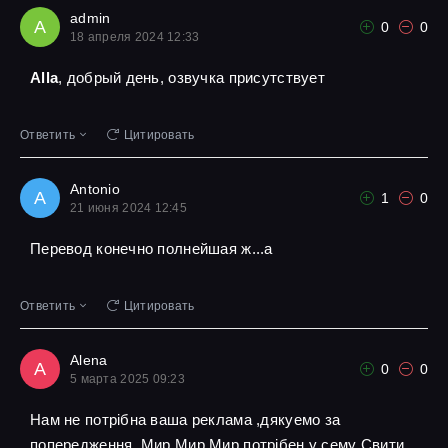
admin
A
0
0
18 апреля 2024 12:33
Alla
, добрый день, озвучка присутствует
Ответить
Цитировать
Antonio
A
1
0
21 июня 2024 12:45
Перевод конечно полнейшая ж...а
Ответить
Цитировать
Alena
A
0
0
5 марта 2025 09:23
Нам не потрібна ваша реклама ,дякуемо за
попередження ,Мир Мир Мир потрібен у сему Свити