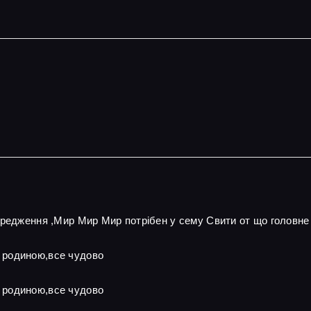
ередження ,Мир Мир Мир потрібен у сему Свити от що головне
 родиною,все чудово
 родиною,все чудово