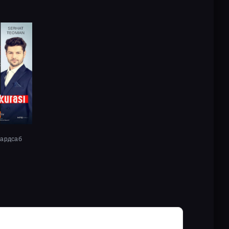
хардсаб