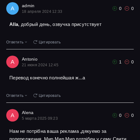
admin
A
0
0
18 апреля 2024 12:33
Alla
, добрый день, озвучка присутствует
Ответить
Цитировать
Antonio
A
1
0
21 июня 2024 12:45
Перевод конечно полнейшая ж...а
Ответить
Цитировать
Alena
A
0
0
5 марта 2025 09:23
Нам не потрібна ваша реклама ,дякуемо за
попередження ,Мир Мир Мир потрібен у сему Свити