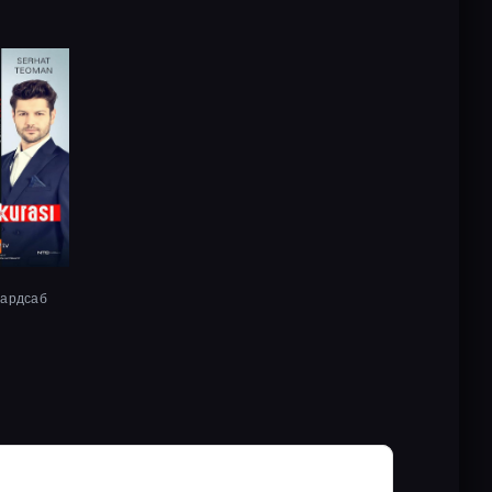
хардсаб