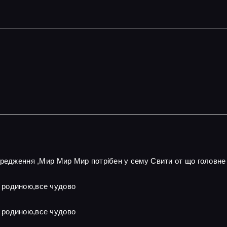
ередження ,Мир Мир Мир потрібен у сему Свити от що головне
 родиною,все чудово
 родиною,все чудово