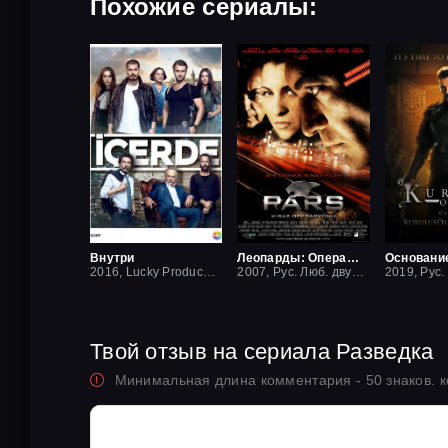
Похожие сериалы:
Внутри
Леопарды: Операция вишня
Основани
2016, Lucky Production
2007, Рус. Люб. двухголосый
Твой отзыв на сериала Разведка
Минимальная длина комментария - 50 знаков. 