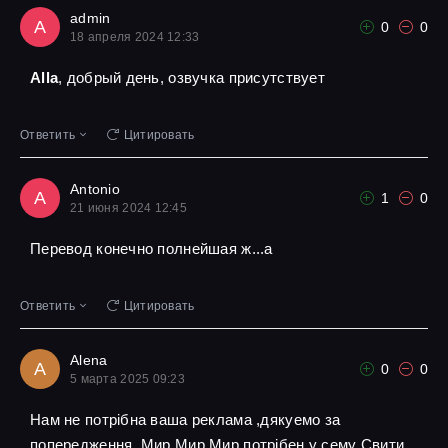
admin
A
0
0
18 апреля 2024 12:33
Alla
, добрый день, озвучка присутствует
Ответить
Цитировать
Antonio
A
1
0
21 июня 2024 12:45
Перевод конечно полнейшая ж...а
Ответить
Цитировать
Alena
A
0
0
5 марта 2025 09:23
Нам не потрібна ваша реклама ,дякуемо за
попередження ,Мир Мир Мир потрібен у сему Свити