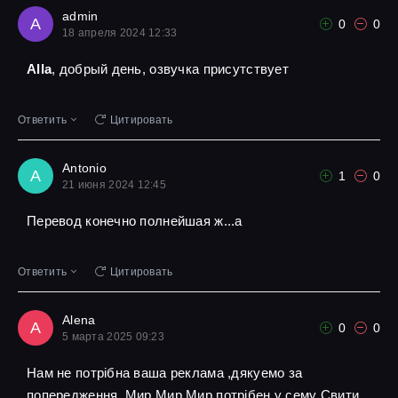
admin
A
0
0
18 апреля 2024 12:33
Alla
, добрый день, озвучка присутствует
Ответить
Цитировать
Antonio
A
1
0
21 июня 2024 12:45
Перевод конечно полнейшая ж...а
Ответить
Цитировать
Alena
A
0
0
5 марта 2025 09:23
Нам не потрібна ваша реклама ,дякуемо за
попередження ,Мир Мир Мир потрібен у сему Свити