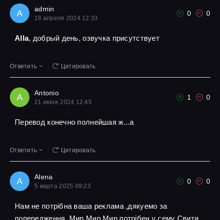
admin
A
0
0
18 апреля 2024 12:33
Alla
, добрый день, озвучка присутствует
Ответить
Цитировать
Antonio
A
1
0
21 июня 2024 12:45
Перевод конечно полнейшая ж...а
Ответить
Цитировать
Alena
A
0
0
5 марта 2025 09:23
Нам не потрібна ваша реклама ,дякуемо за
попередження ,Мир Мир Мир потрібен у сему Свити