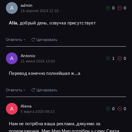
admin
A
0
0
18 апреля 2024 12:33
Alla
, добрый день, озвучка присутствует
Ответить
Цитировать
Antonio
A
1
0
21 июня 2024 12:45
Перевод конечно полнейшая ж...а
Ответить
Цитировать
Alena
A
0
0
5 марта 2025 09:23
Нам не потрібна ваша реклама ,дякуемо за
попередження ,Мир Мир Мир потрібен у сему Свити