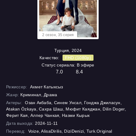
2 cезон, 35 cерия
Турция, 2024
Качество:
FHD (1080p)
Статус сериала: В эфире
7.0
8.4
Режиссер:
Ахмет Катыксыз
Жанр:
Криминал, Драма
Актеры:
Озан Акбаба, Синем Унсал, Гонджа Джиласун,
Atakan Özkaya, Сахра Шаш, Мюфит Каяджан, Dilin Doger,
Ферит Кая, Алпер Чанкая, Назми Кырык
Дата выхода:
2024-11-11
Перевод:
Voize, AlisaDirilis, DiziDenizi, Turk.Original