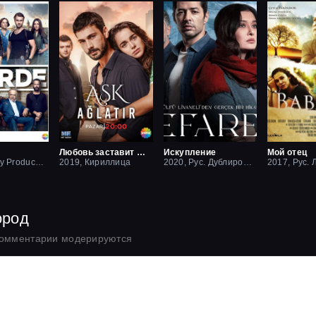
Любовь заставит плакать
Искупление
Мой отец
2016, Lucky Production
2019, Кириллица
2020, Рус. Дублированный
ород
комментарии модерируются