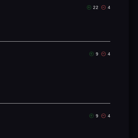
22
4
9
4
9
4