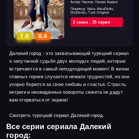
Алпер Чанкая, Назми Кырык
Перевод:
Voize, AlisaDirilis,
DiziDenizi, Turk.Original
2 cезон
,
35 cерия
7.0
8.4
Далекий город - это захватывающий турецкий сериал
о запутанной судьбе двух молодых людей, которые
встречаются в самый неподходящий момент. В жизни
главных героев случается немало трудностей, но они
упорно борются за свою любовь и счастье. Страсть,
интриги и неожиданные повороты сюжета не дадут
вам оторваться от экрана!
Смотреть турецкий сериал Далекий город.
Все серии сериала Далекий
город: