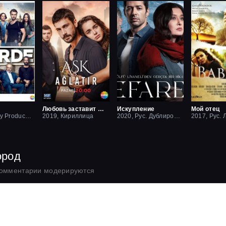
Любовь заставит плакать
Искупление
Мой отец
2016, Lucky Production
2019, Кириллица
2020, Рус. Дублированный
ород
комментарии модерируются