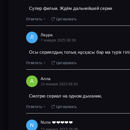
Супер фильм. Ждём дальнейшей серии
Ответить
Цитировать
Лаура
Л
7 января 2025 08:39
Осы сериялдың толық нұсқасы бар ма түрік тіл
Ответить
Цитировать
Алла
А
13 января 2025 06:43
Смотрю сериал на одном дыхании,
Ответить
Цитировать
Nune ❤️❤️❤️❤️❤️
N
13 января 2025 18:08