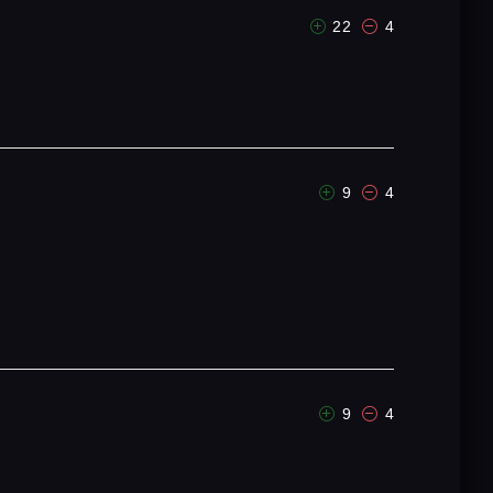
22
4
9
4
9
4