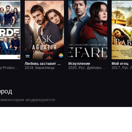
Любовь заставит плакать
Искупление
Мой отец
2016, Lucky Production
2019, Кириллица
2020, Рус. Дублированный
ород
комментарии модерируются