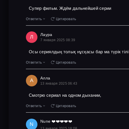
Супер фильм. Ждём дальнейшей серии
Ответить
Цитировать
Лаура
Л
7 января 2025 08:39
Осы сериялдың толық нұсқасы бар ма түрік тіл
Ответить
Цитировать
Алла
А
13 января 2025 06:43
Смотрю сериал на одном дыхании,
Ответить
Цитировать
Nune ❤️❤️❤️❤️❤️
N
13 января 2025 18:08