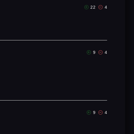
22
4
9
4
9
4