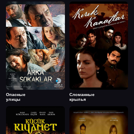
Опасные
Сломанные
улицы
крылья