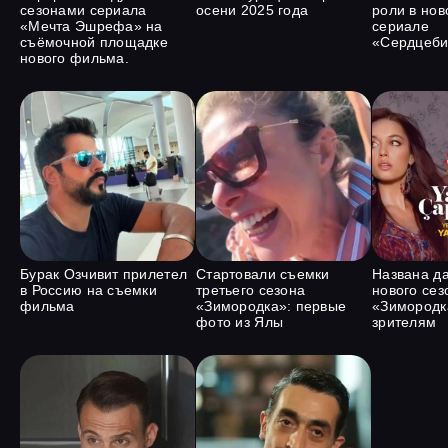
сезонами сериала
осени 2025 года
роли в нов
«Мечта Эшрефа» на
сериале
съёмочной площадке
«Сердцеби
нового фильма.
Бурак Озчивит прилетел
Стартовали съемки
Названа д
в Россию на съемки
третьего сезона
нового сез
фильма
«Зимородка»: первые
«Зимородка
фото из Ялы
зрителям