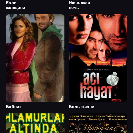
Если
Июньская
женщина
ночь
Бабник
Боль жизни