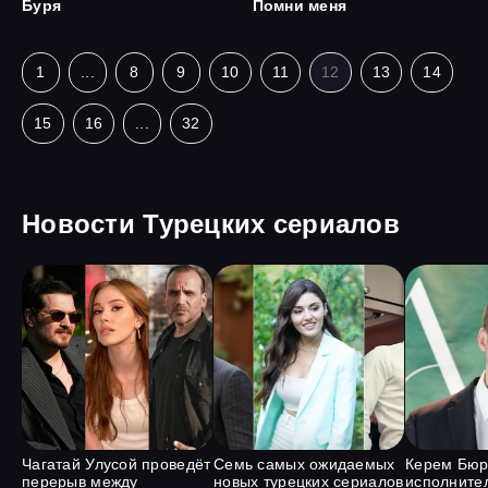
Буря
Помни меня
1
...
8
9
10
11
12
13
14
15
16
...
32
Новости Турецких сериалов
Чагатай Улусой проведёт
Семь самых ожидаемых
Керем Бюр
перерыв между
новых турецких сериалов
исполните