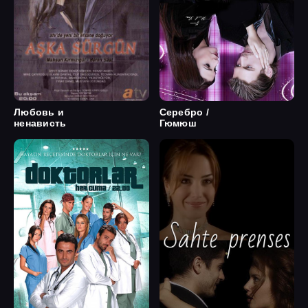
Любовь и
Серебро /
ненависть
Гюмюш