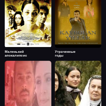
Маленький
Утраченные
апокалипсис
годы