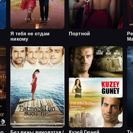
Я тебя не отдам
Портной
Ре
никому
М
мо
Без вины виноватая /
Кузей Гюней
Ты