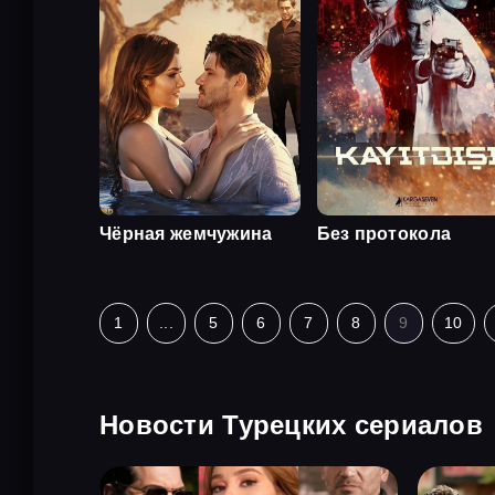
Чёрная жемчужина
Без протокола
1
...
5
6
7
8
9
10
Новости Турецких сериалов