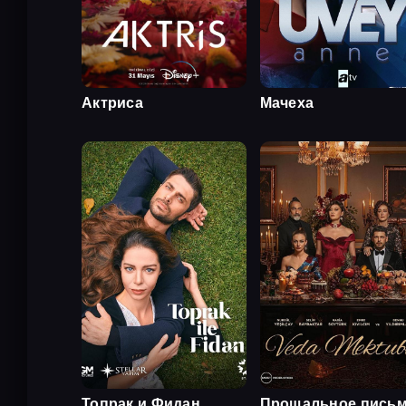
Актриса
Мачеха
Топрак и Фидан
Прощальное пись