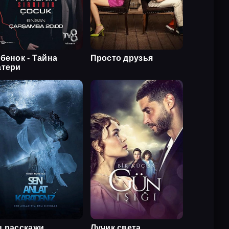
бенок - Тайна
Просто друзья
атери
 расскажи,
Лучик света