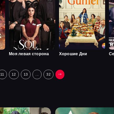
Моя левая сторона
Хорошие Дни
Се
11
12
13
...
32