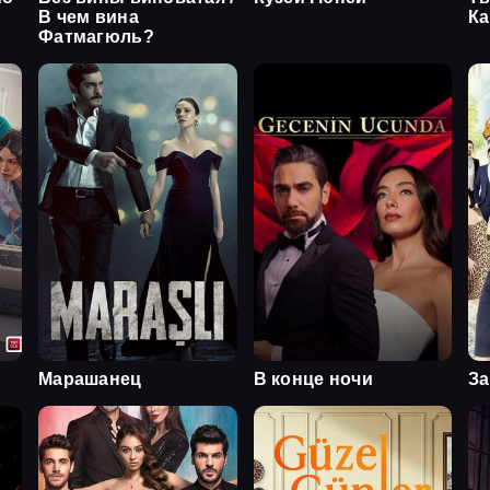
В чем вина
Ка
Фатмагюль?
Марашанец
В конце ночи
За