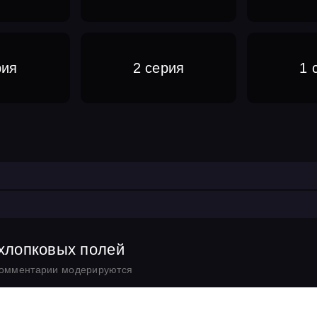
рия
2 серия
1 
 хлопковых полей
комментарии модерируются