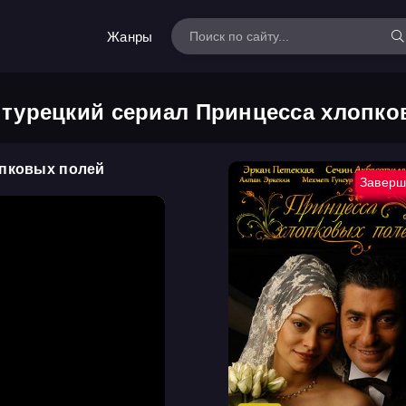
Жанры
 турецкий сериал Принцесса хлопко
опковых полей
Заверш