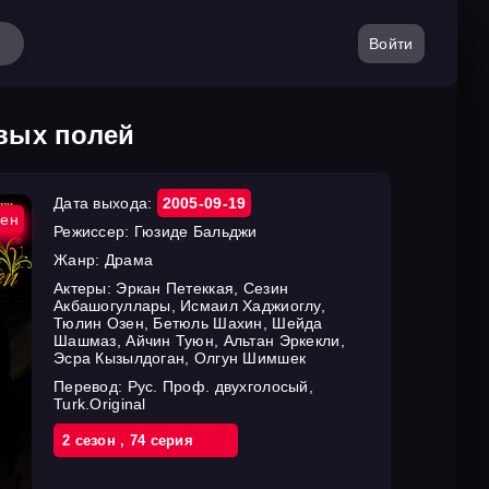
Войти
вых полей
Дата выхода:
2005-09-19
ен
Режиссер:
Гюзиде Бальджи
Жанр:
Драма
Актеры:
Эркан Петеккая, Сезин
Акбашогуллары, Исмаил Хаджиоглу,
Тюлин Озен, Бетюль Шахин, Шейда
Шашмаз, Айчин Туюн, Альтан Эркекли,
Эсра Кызылдоган, Олгун Шимшек
Перевод:
Рус. Проф. двухголосый,
Turk.Original
2 cезон
,
74 cерия