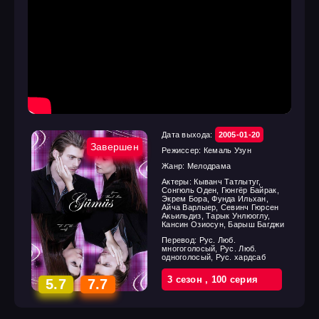
Дата выхода:
2005-01-20
Завершен
Режиссер:
Кемаль Узун
Жанр:
Мелодрама
Актеры:
Кыванч Татлытуг,
Сонгюль Оден, Гюнгёр Байрак,
Экрем Бора, Фунда Ильхан,
Айча Варлыер, Севинч Гюрсен
Акьильдиз, Тарык Унлюоглу,
Кансин Озиосун, Барыш Багджи
Перевод:
Рус. Люб.
многоголосый, Рус. Люб.
одноголосый, Рус. хардсаб
3 cезон
,
100 cерия
5.7
7.7