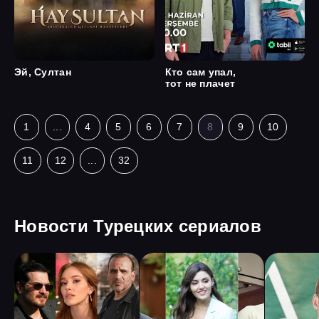
Эй, Султан
Кто сам упал,
тот не плачет
1
...
4
5
6
7
8
9
10
11
12
...
32
Новости Турецких сериалов