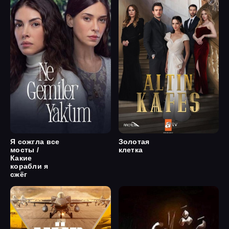
Я сожгла все
Золотая
мосты /
клетка
Какие
корабли я
сжёг