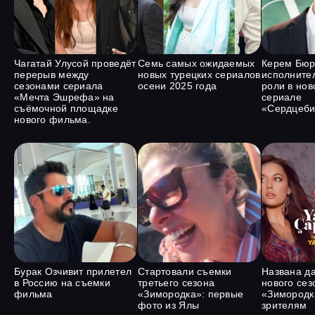
Чагатай Улусой проведёт
Семь самых ожидаемых
Керем Бюр
перерыв между
новых турецких сериалов
исполните
сезонами сериала
осени 2025 года
роли в нов
«Мечта Эшрефа» на
сериале
съёмочной площадке
«Сердцеби
нового фильма.
Бурак Озчивит прилетел
Стартовали съемки
Названа д
в Россию на съемки
третьего сезона
нового сез
фильма
«Зимородка»: первые
«Зимородка
фото из Ялы
зрителям