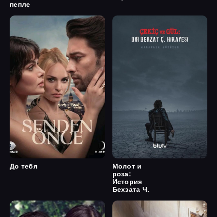
пепле
До тебя
Молот и
роза:
История
Бехзата Ч.