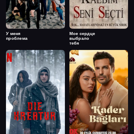
У меня
Мое сердце
проблема
выбрало
тебя