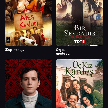
Жар-птицы
Одна
любовь