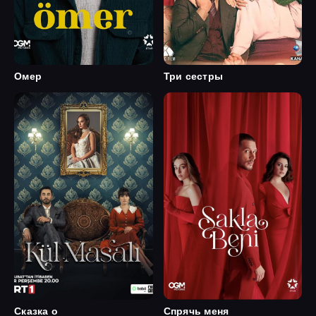
Омер
Три сестры
Сказка о
Спрячь меня