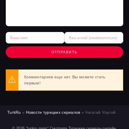
ОТПРАВИТЬ
Комментариев еще нет. Вы можете стать
первым!
TurkRu
»
Новости турецких сериалов
» Чагатай Улусой проведёт перерыв между сезонами сериала «Мечта Эшрефа» на съёмочной площадке нового фильма.
© 2026 "turkru.mom" Смотрите Турецкие сериалы онлайн.