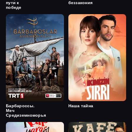
пути к
беззакония
победе
Барбароссы.
Наша тайна
Меч
Средиземноморья