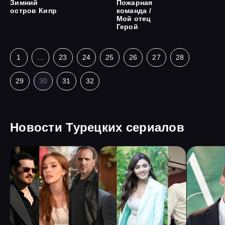
Зимний
Пожарная
остров Кипр
команда /
Мой отец
Герой
1
...
23
24
25
26
27
28
29
30
31
32
Новости Турецких сериалов