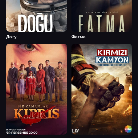
Догу
Фатма