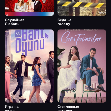
Случайная
Беда на
Любовь
голову
Игра на
Стеклянные
удачу
потолки