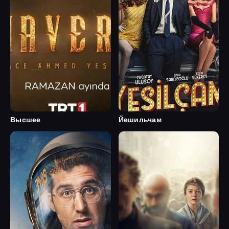
Высшее
Йешильчам