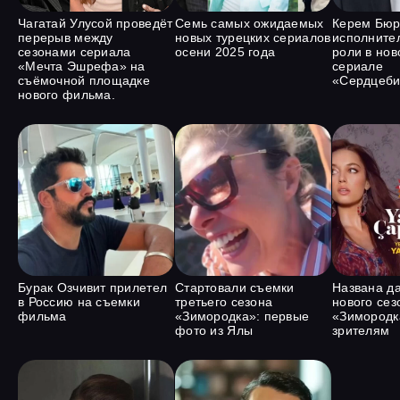
Чагатай Улусой проведёт
Семь самых ожидаемых
Керем Бюр
перерыв между
новых турецких сериалов
исполните
сезонами сериала
осени 2025 года
роли в нов
«Мечта Эшрефа» на
сериале
съёмочной площадке
«Сердцеби
нового фильма.
Бурак Озчивит прилетел
Стартовали съемки
Названа д
в Россию на съемки
третьего сезона
нового сез
фильма
«Зимородка»: первые
«Зимородка
фото из Ялы
зрителям