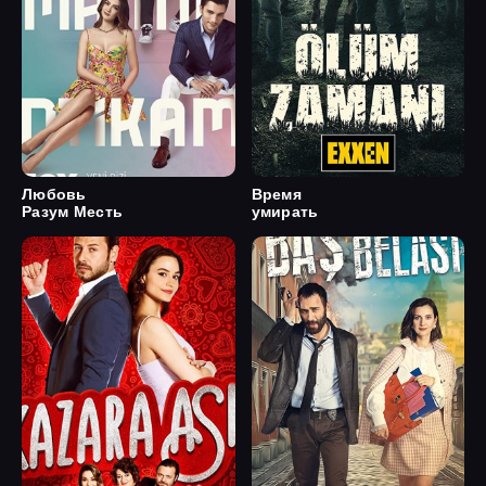
Любовь
Время
Разум Месть
умирать