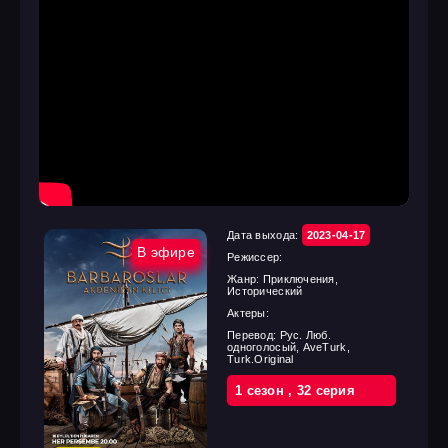
Дата выхода:
2023-04-17
В эфире
Режиссер:
Жанр:
Приключения,
Исторический
Актеры:
Перевод:
Рус. Люб.
одноголосый, AveTurk,
Turk.Original
1 cезон
,
32 cерия