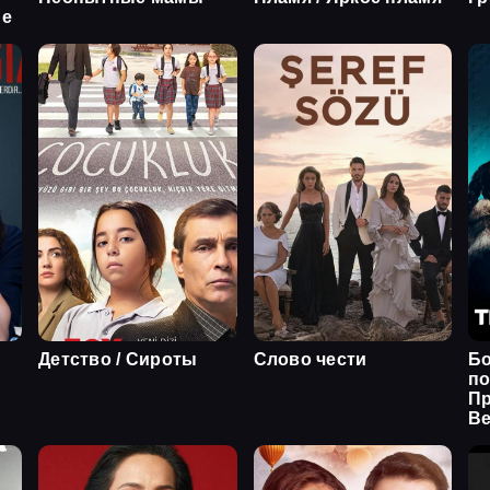
ие
Детство / Сироты
Слово чести
Б
по
Пр
Ве