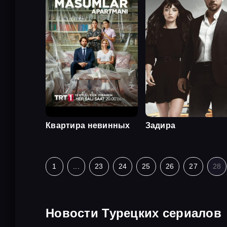
Квартира невинных
Задира
1
...
23
24
25
26
27
28
Новости Турецких сериалов