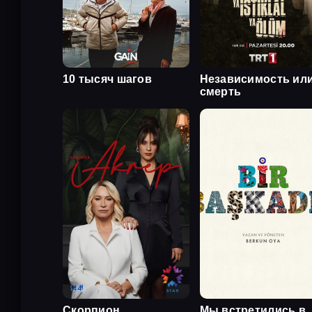
10 тысяч шагов
Независимость ил
смерть
Скорпион
Мы встретились в