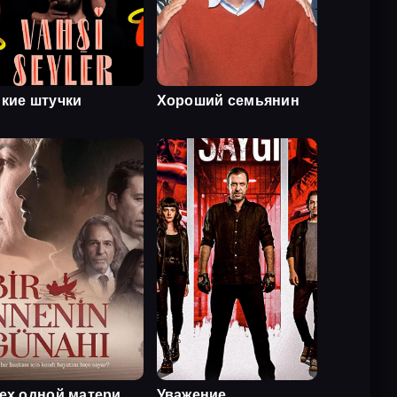
кие штучки
Хороший семьянин
ех одной матери
Уважение