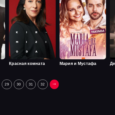
Красная комната
Мария и Мустафа
Де
29
30
31
32