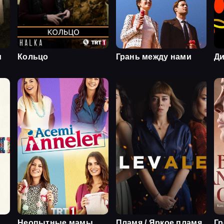
и
Кольцо
Грань между нами
Ди
Неопытные мамы
Пламя / Яркое пламя
Гр