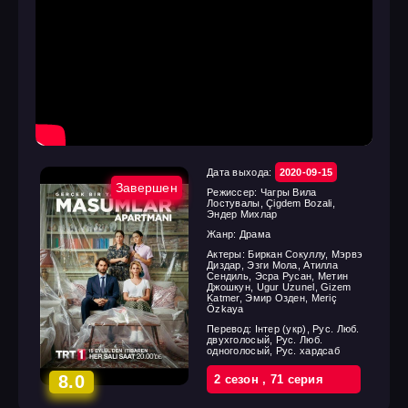
Дата выхода:
2020-09-15
Завершен
Режиссер:
Чагры Вила
Лостувалы, Çigdem Bozali,
Эндер Михлар
Жанр:
Драма
Актеры:
Биркан Сокуллу, Мэрвэ
Диздар, Эзги Мола, Атилла
Сендиль, Эсра Русан, Метин
Джошкун, Ugur Uzunel, Gizem
Katmer, Эмир Озден, Meriç
Özkaya
Перевод:
Інтер (укр), Рус. Люб.
двухголосый, Рус. Люб.
одноголосый, Рус. хардсаб
8.0
2 cезон
,
71 cерия