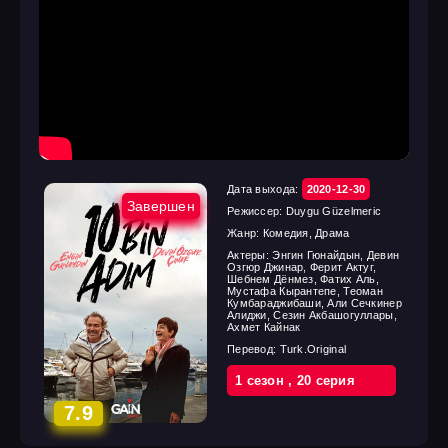
Дата выхода:
2020-12-30
Завершен
Режиссер:
Duygu Güzelmeric
Жанр:
Комедия, Драма
Актеры:
Энгин Гюнайдын, Девин
Озгюр Джинар, Ферит Актуг,
Шебнем Дёнмез, Фатих Аль,
Мустафа Кырантепе, Теоман
Кумбараджибаши, Али Сечкинер
Алиджи, Сезин Акбашогуллары,
Ахмет Кайнак
Перевод:
Turk.Original
1 cезон
,
20 cерия
7.9