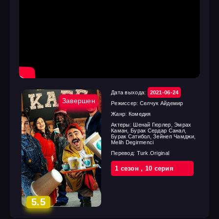
Дата выхода:
2021-06-24
Завершен
Режиссер:
Селчук Айдемир
Жанр:
Комедия
Актеры:
Шенай Гюрлер, Эмрах
Каман, Бурак Сердар Санал,
Бурак Сатибол, Зейнеп Чамджи,
Melih Degirmenci
Перевод:
Turk.Original
1 cезон
,
10 cерия
5.5