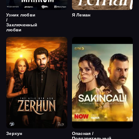
Узник любви
Я Леман
/
Заключенный
любви
Зерхун
Опасная /
Подозрительный