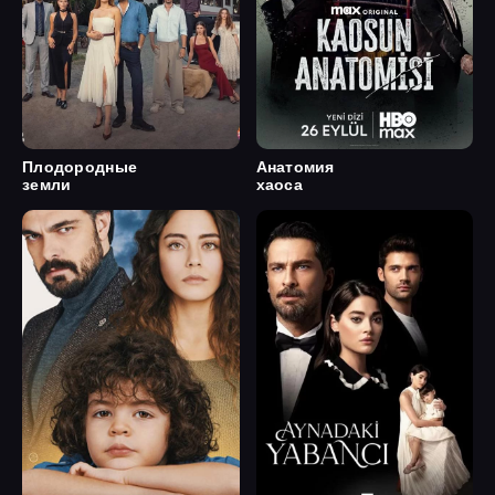
Плодородные
Анатомия
земли
хаоса