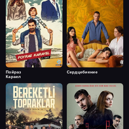
Пойраз
Сердцебиение
Караел