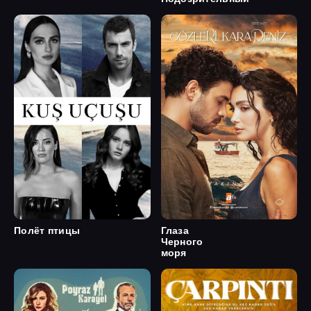
Полёт птицы
Глаза
Черного
моря