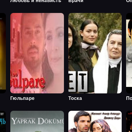
Любовь и ненависть
Врачи
О
Гюльпаре
Тоска
П