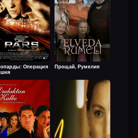
опарды: Операция
Прощай, Румелия
ишня