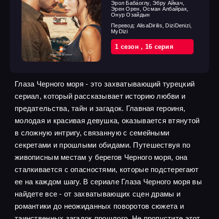
Эрол Бабаоглу, Эбру Айкач,
Эрен Орен, Осман Албайрак,
Онур Озайдын
Перевод:
AlisaDirilis, DiziDenizi,
MyDizi
1 cезон
,
16 cерия
Глаза Черного моря - это захватывающий турецкий
сериал, который рассказывает историю любви и
предательства, тайн и загадок. Главная героиня,
молодая и красивая девушка, оказывается втянутой
в сложную интригу, связанную с семейными
секретами и прошлыми обидами. Путешествуя по
живописным местам у берегов Черного моря, она
сталкивается с опасностями, которые подстерегают
ее на каждом шагу. В сериале Глаза Черного моря вы
найдете все - от захватывающих сцен драмы и
романтики до неожиданных поворотов сюжета и
таинственных загадок прошлого. Не пропустите этот