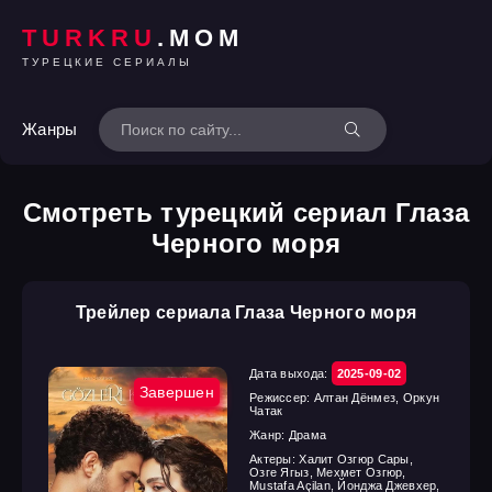
TURKRU
.MOM
ТУРЕЦКИЕ СЕРИАЛЫ
Жанры
Смотреть турецкий сериал Глаза
Черного моря
Трейлер сериала Глаза Черного моря
Дата выхода:
2025-09-02
Завершен
Режиссер:
Алтан Дёнмез, Оркун
Чатак
Жанр:
Драма
Актеры:
Халит Озгюр Сары,
Озге Ягыз, Мехмет Озгюр,
Mustafa Açilan, Йонджа Джевхер,