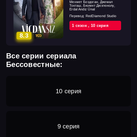
Мехмет Боздоган, Джемал
Токташ, Бюлент Дюзгюнолу,
Erdal Andiz Ünal
Перевод:
RedDiamond Studio
1 cезон
,
10 cерия
8.3
Все серии сериала
Бессовестные:
10 серия
9 серия