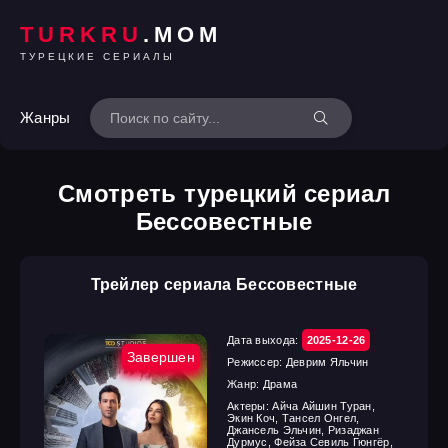
TURKRU
.MOM
ТУРЕЦКИЕ СЕРИАЛЫ
Жанры
Смотреть турецкий сериал
Бессовестные
Трейлер сериала Бессовестные
Дата выхода:
2025-12-26
Завершен
Режиссер:
Деврим Яльчин
Жанр:
Драма
Актеры:
Айча Айшин Туран,
Экин Коч, Тансел Онгел,
Джансель Эльчин, Ризаджан
Дурмус, Фейза Севиль Гюнгёр,