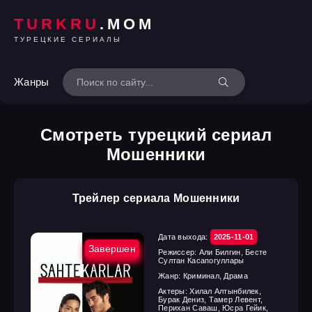
TURKRU
.MOM
ТУРЕЦКИЕ СЕРИАЛЫ
Жанры
Смотреть турецкий сериал
Мошенники
Трейлер сериала Мошенники
Дата выхода:
2025-11-01
Завершен
Режиссер:
Али Билгин, Бесте
Султан Касапогуллары
Жанр:
Криминал, Драма
Актеры:
Хилал Алтынбилек,
Бурак Дениз, Тамер Левент,
Перихан Саваш, Юсра Гейик,