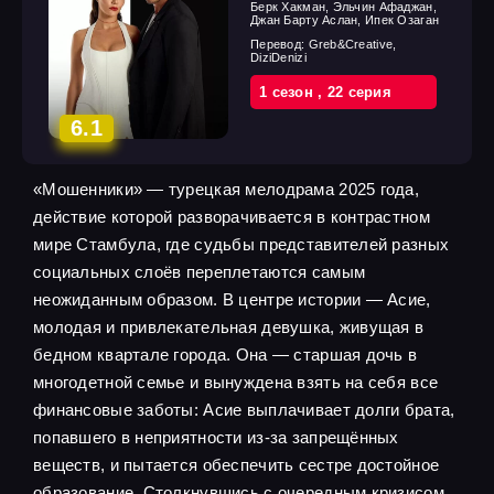
Берк Хакман, Эльчин Афаджан,
Джан Барту Аслан, Ипек Озаган
Перевод:
Greb&Creative,
DiziDenizi
1 cезон
,
22 cерия
6.1
«Мошенники» — турецкая мелодрама 2025 года,
действие которой разворачивается в контрастном
мире Стамбула, где судьбы представителей разных
социальных слоёв переплетаются самым
неожиданным образом. В центре истории — Асие,
молодая и привлекательная девушка, живущая в
бедном квартале города. Она — старшая дочь в
многодетной семье и вынуждена взять на себя все
финансовые заботы: Асие выплачивает долги брата,
попавшего в неприятности из-за запрещённых
веществ, и пытается обеспечить сестре достойное
образование. Столкнувшись с очередным кризисом,