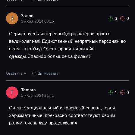
Заира
З
3
0
3 июня 2024 08:15
Сериал очень интересный,игра актёров просто
великолепная! Единственный непрятный персонаж во
всём -это Умут.Очень нравится дизайн
одежды.Спасибо большое за фильм!
Ответить
Цитировать
Tamara
T
1
0
1 июля 2024 21:41
Очень эмоциональный и красивый сериал, герои
харизматичные, прекрасно соответствуют своим
ролям, очень жду продолжения