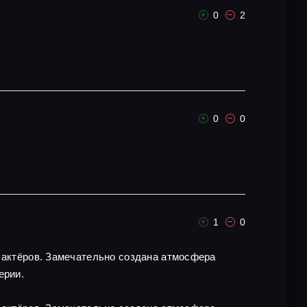
0
2
0
0
1
0
х актёров. Замечательно создана атмосфера
ерии.