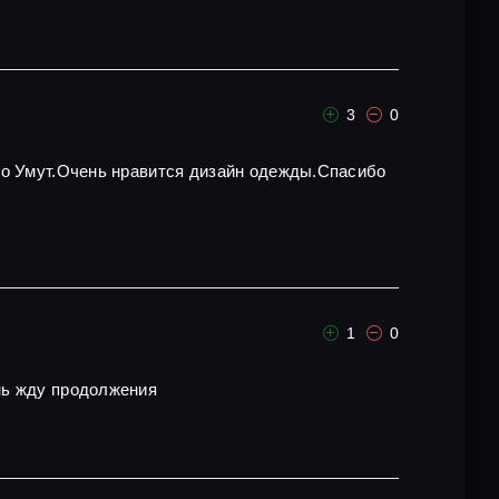
3
0
то Умут.Очень нравится дизайн одежды.Спасибо
1
0
ень жду продолжения