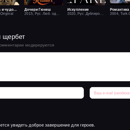
Красавица и чудовище
Дочери Гюнеш
Искупление
Романтика
.Original
2015, Рус. Люб. одноголосый
2020, Рус. Дублированный
2004, Turk.O
й щербет
комментарии модерируются
чется увидеть доброе завершение для героев.