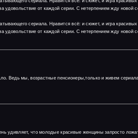
атывающего сериала. Нравится всё: и сюжет, и игра красивы
за удовольствие от каждой серии. С нетерпением жду новой с
атывающего сериала. Нравится всё: и сюжет, и игра красивы
за удовольствие от каждой серии. С нетерпением жду новой с
ало. Ведь мы, возрастные пенсионеры,только и живем сериал
нь удивляет, что молодые красивые женщины запросто ложатс