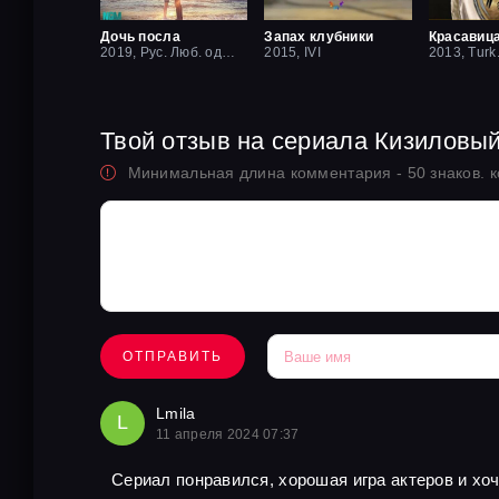
Дочь посла
Запах клубники
2019, Рус. Люб. одноголосый
2015, IVI
2013, Turk
Твой отзыв на сериала Кизиловы
Минимальная длина комментария - 50 знаков. 
ОТПРАВИТЬ
Lmila
L
11 апреля 2024 07:37
Сериал понравился, хорошая игра актеров и хо