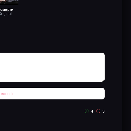
 смерти
riginal
4
3