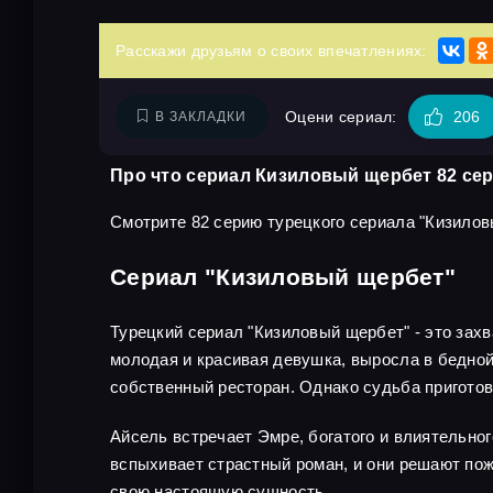
Расскажи друзьям о своих впечатлениях:
Оцени сериал:
206
В ЗАКЛАДКИ
Про что сериал Кизиловый щербет 82 се
Смотрите 82 серию турецкого сериала "Кизилов
Сериал "Кизиловый щербет"
Турецкий сериал "Кизиловый щербет" - это зах
молодая и красивая девушка, выросла в бедной 
собственный ресторан. Однако судьба приготов
Айсель встречает Эмре, богатого и влиятельног
вспыхивает страстный роман, и они решают пож
свою настоящую сущность.