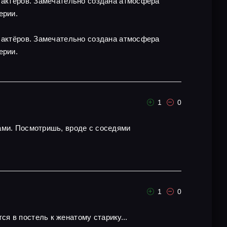
х актёров. Замечательно создана атмосфера
ерии.
х актёров. Замечательно создана атмосфера
ерии.
1
0
ами. Посмотришь, вроде с соседями
1
0
я в постель к женатому старику...