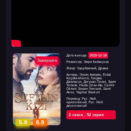
Дата выхода:
2019-12-16
Завершен
Режиссер:
Эмре Кабакусак
Жанр:
Зарубежный, Драма
Актеры:
Энгин Акюрек, Erdal
Küçükkömürcü, Гонджа
Джиласун, Догукан Полат, Эдип
Тепели, Hivda Zizan Alp, Cemre
Öktem, Берен Генчалп, Sami
Aksu, Yagmur Baskurt
Перевод:
Рус. Люб.
одноголосый, Рус. Люб.
двухголосый
2 cезон
,
52 cерия
5.9
6.9