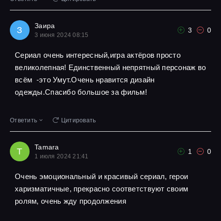
Заира
З
3
0
3 июня 2024 08:15
Сериал очень интересный,игра актёров просто
великолепная! Единственный непрятный персонаж во
всём -это Умут.Очень нравится дизайн
одежды.Спасибо большое за фильм!
Ответить
Цитировать
Tamara
T
1
0
1 июля 2024 21:41
Очень эмоциональный и красивый сериал, герои
харизматичные, прекрасно соответствуют своим
ролям, очень жду продолжения