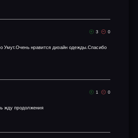
3
0
то Умут.Очень нравится дизайн одежды.Спасибо
1
0
ень жду продолжения