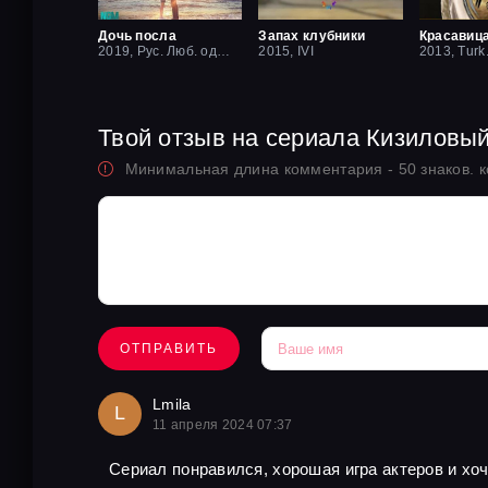
Дочь посла
Запах клубники
2019, Рус. Люб. одноголосый
2015, IVI
2013, Turk
Твой отзыв на сериала Кизиловы
Минимальная длина комментария - 50 знаков. 
ОТПРАВИТЬ
Lmila
L
11 апреля 2024 07:37
Сериал понравился, хорошая игра актеров и хо