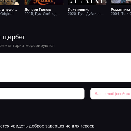
Красавица и чудовище
Дочери Гюнеш
Искупление
Романтика
.Original
2015, Рус. Люб. одноголосый
2020, Рус. Дублированный
2004, Turk.O
й щербет
комментарии модерируются
чется увидеть доброе завершение для героев.