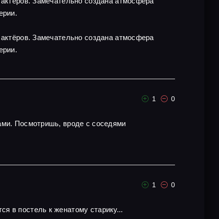
х актёров. Замечательно создана атмосфера
ерии.
х актёров. Замечательно создана атмосфера
ерии.
1
0
ами. Посмотришь, вроде с соседями
1
0
я в постель к женатому старику...