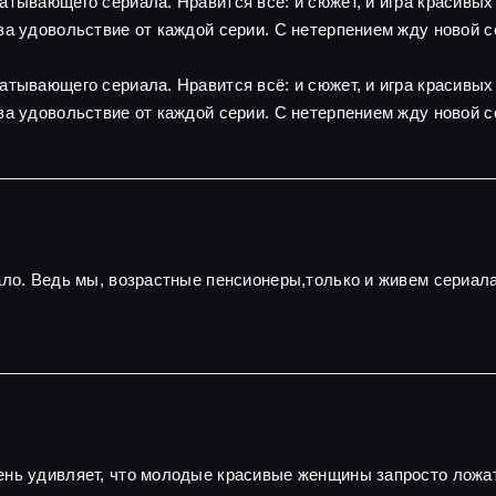
атывающего сериала. Нравится всё: и сюжет, и игра красивы
за удовольствие от каждой серии. С нетерпением жду новой с
атывающего сериала. Нравится всё: и сюжет, и игра красивы
за удовольствие от каждой серии. С нетерпением жду новой с
ало. Ведь мы, возрастные пенсионеры,только и живем сериал
нь удивляет, что молодые красивые женщины запросто ложатс