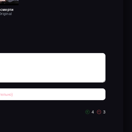
 смерти
riginal
4
3