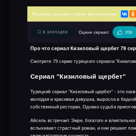
Расскажи друзьям о своих впечатлениях:
Оцени сериал:
206
В ЗАКЛАДКИ
Про что сериал Кизиловый щербет 79 се
Смотрите 79 серию турецкого сериала "Кизилов
Сериал "Кизиловый щербет"
Турецкий сериал "Кизиловый щербет" - это зах
молодая и красивая девушка, выросла в бедной 
собственный ресторан. Однако судьба приготов
Айсель встречает Эмре, богатого и влиятельног
вспыхивает страстный роман, и они решают пож
свою настоящую сущность.