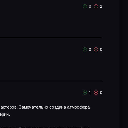
0
2
0
0
1
0
х актёров. Замечательно создана атмосфера
ерии.