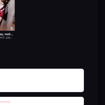
Дай мне руку, любовь
2017, Рус. Люб. двухголосый