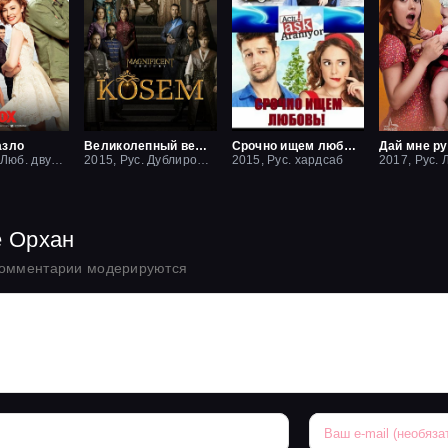
азло
Великолепный век: Империя Кёсем
Срочно ищем любовь
2015, Рус. Люб. двухголосый
2015, Рус. Дублированный
2015, Рус. хардсаб
е Орхан
комментарии модерируются