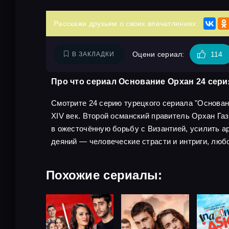
Расскажи друзьям о своих впечатлениях:
Оцени сериал:
114
В ЗАКЛАДКИ
Про что сериал Основание Орхан 24 сери
Смотрите 24 серию турецкого сериала "Основани
XIV век. Второй османский правитель Орхан Га
в ожесточённую борьбу с Византией, усилить а
деяний — человеческие страсти и интриги, любо
Похожие сериалы: