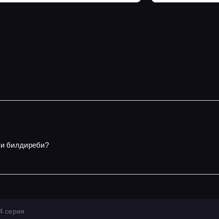
ди билдиреби?
4 серия