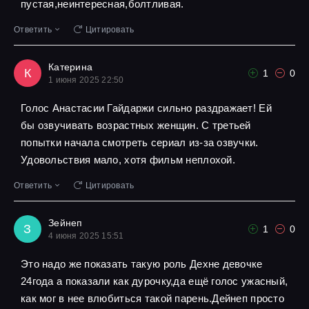
пустая,неинтересная,болтливая.
Ответить
Цитировать
Катерина
К
1
0
1 июня 2025 22:50
Голос Анастасии Гайдаржи сильно раздражает! Ей
бы озвучивать возрастных женщин. С третьей
попытки начала смотреть сериал из-за озвучки.
Удовольствия мало, хотя фильм неплохой.
Ответить
Цитировать
Зейнеп
З
1
0
4 июня 2025 15:51
Это надо же показать такую роль Дехне девочке
24года а показали как дурочку,да ещё голос ужасный,
как мог в нее влюбиться такой парень.Дейнеп просто