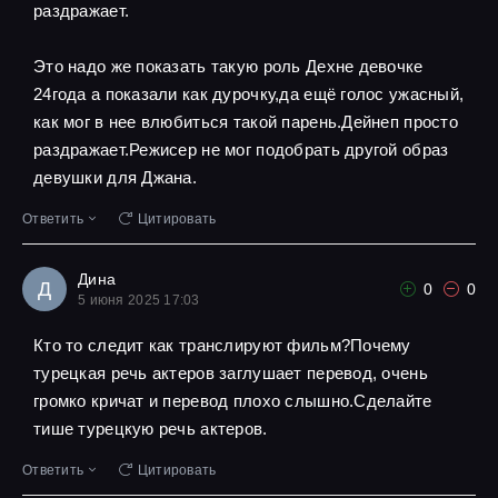
раздражает.
Это надо же показать такую роль Дехне девочке
24года а показали как дурочку,да ещё голос ужасный,
как мог в нее влюбиться такой парень.Дейнеп просто
раздражает.Режисер не мог подобрать другой образ
девушки для Джана.
Ответить
Цитировать
Дина
Д
0
0
5 июня 2025 17:03
Кто то следит как транслируют фильм?Почему
турецкая речь актеров заглушает перевод, очень
громко кричат и перевод плохо слышно.Сделайте
тише турецкую речь актеров.
Ответить
Цитировать