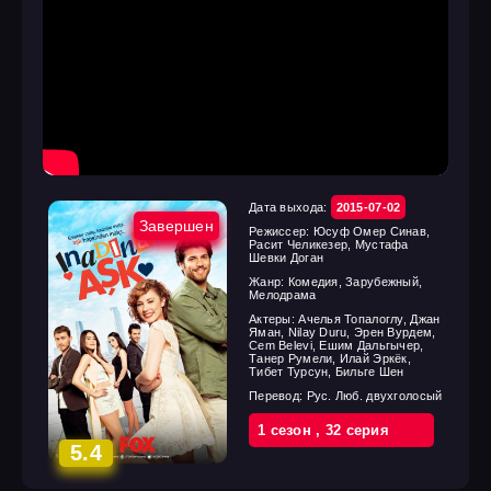
Дата выхода:
2015-07-02
Завершен
Режиссер:
Юсуф Омер Синав,
Расит Челикезер, Мустафа
Шевки Доган
Жанр:
Комедия, Зарубежный,
Мелодрама
Актеры:
Ачелья Топалоглу, Джан
Яман, Nilay Duru, Эрен Вурдем,
Cem Belevi, Ешим Дальгычер,
Танер Румели, Илай Эркёк,
Тибет Турсун, Бильге Шен
Перевод:
Рус. Люб. двухголосый
1 cезон
,
32 cерия
5.4