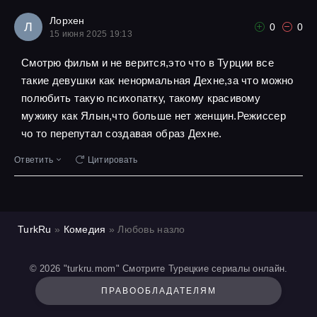
Лорхен
Л
0
0
15 июня 2025 19:13
Смотрю фильм и не верится,это что в Турции все
такие девушки как ненормальная Дехне,за что можно
полюбить такую психопатку, такому красивому
мужику как Ялын,что больше нет женщин.Режиссер
чо то перепутал создавая образ Дехне.
Ответить
Цитировать
TurkRu
»
Комедия
» Любовь назло
© 2026 "turkru.mom" Смотрите Турецкие сериалы онлайн.
ПРАВООБЛАДАТЕЛЯМ