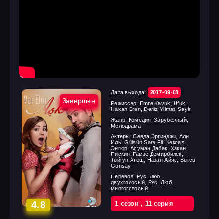
Дата выхода:
2017-09-08
Завершен
Режиссер:
Emre Kavuk, Ufuk
Hakan Eren, Deniz Yilmaz Sayir
Жанр:
Комедия, Зарубежный,
Мелодрама
Актеры:
Севда Эргинджи, Али
Иль, Gülsün Sare Fil, Кексал
Энгюр, Асуман Дабак, Хакан
Пискин, Гамзе Демирбилек,
Тойгун Атеш, Назан Айяс, Burcu
Günsay
Перевод:
Рус. Люб.
двухголосый, Рус. Люб.
многоголосый
4.8
1 cезон
,
11 cерия